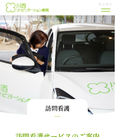
MENU
当院のご案内
外来診療
健康診断
入院相談
リハビリテーション部
訪問看護
看護部
訪問看護サービスのご案内