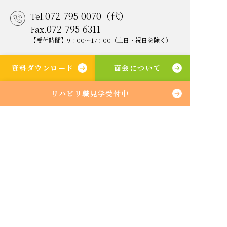
072-795-0070（代）
Tel.
072-795-6311
Fax.
【受付時間】9：00～17：00（土日・祝日を除く）
地域連携部（直通）
資料ダウンロード
面会について
072-795-0200
Tel.
072-795-6322
Fax.
リハビリ職見学受付中
内科 / リハビリテーション科 / 小児科
回復期リハビリテーション病床 120床
障害者一般病床 40床
© 2025 Seiwakai Medical Corporation All Rights Reserved.
生和会グループ