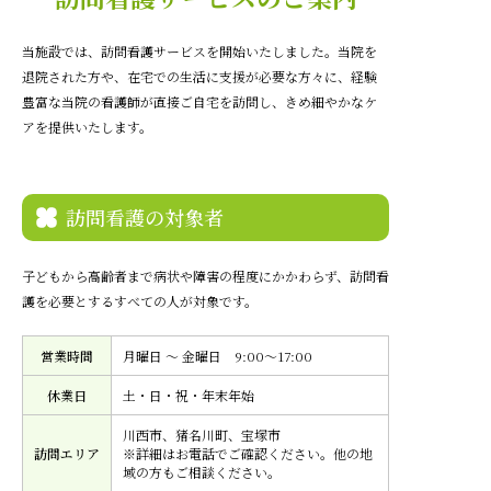
在宅サービス
当施設では、訪問看護サービスを開始いたしました。当院を
退院された方や、在宅での生活に支援が必要な方々に、経験
お問い合わせ（面会方法について）
豊富な
当院の看護師が直接ご自宅を訪問し、きめ細やかなケ
アを提供いたします。
お見舞いメール便
理美容予約
訪問看護の対象者
リモート面会予約
お問い合わせフォーム
子どもから高齢者まで病状や障害の程度にかかわらず、訪問看
護を必要とするすべての人が対象です。
お知らせ
アクセス
採用情報
サイトマップ
営業時間
月曜日 〜 金曜日 9:00〜17:00
休業日
土・日・祝・年末年始
川西市、猪名川町、宝塚市
訪問エリア
※詳細はお電話でご確認ください。他の地
域の方もご相談ください。