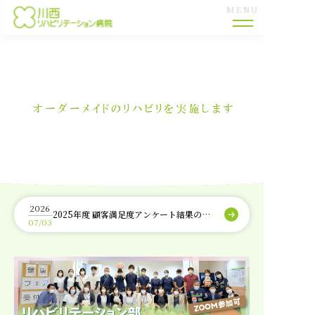
MENU
当院のご案内
外来診療
健康診断
入院相談
2026
2025年度 顧客満足度アンケート結果のご
07/03
報告
リハビリテーション部
看護部