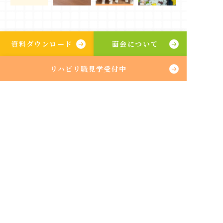
各種ダウンロード
資料ダウンロード
面会について
リハビリ職見学受付中
入院のしおり
パンフレット
入院費について
入院申込書兼誓約書
個人情報使用同意書
保険外負担に関する同意書
リースプラン内容
リース委託依頼書(兼)同意書