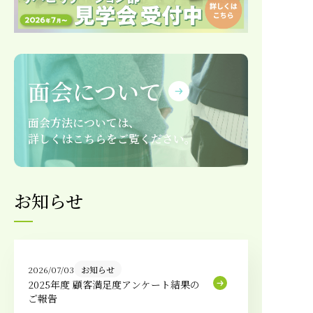
在宅サービス
お問い合わせ（面会方法について）
面会について
お見舞いメール便
理美容予約
面会方法については、
詳しくはこちらをご覧ください。
リモート面会予約
お問い合わせフォーム
お知らせ
お知らせ
アクセス
採用情報
サイトマップ
2026/07/03
お知らせ
2025年度 顧客満足度アンケート結果の
ご報告